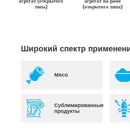
о
агрегат (открытого
агрегат на раме
типа)
(открытого типа)
Широкий спектр применен
Мясо
Сублимированные
продукты