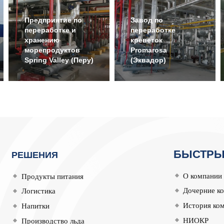
Предприятие по
Завод по
переработке и
переработке
хранению
креветок
морепродуктов
Promarosa
Spring Valley (Перу)
(Эквадор)
БЫСТРЫ
РЕШЕНИЯ
О компании
Продукты питания
Дочерние к
Логистика
История ко
Напитки
НИОКР
Производство льда