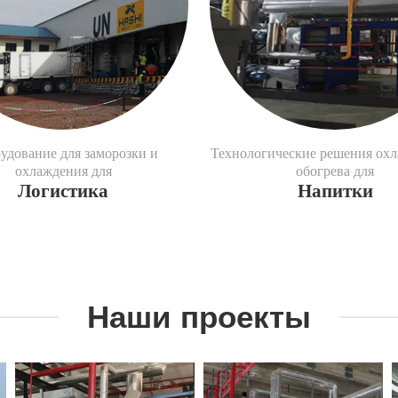
удование для заморозки и
Технологические решения охл
охлаждения для
обогрева для
Логистика
Напитки
Наши проекты