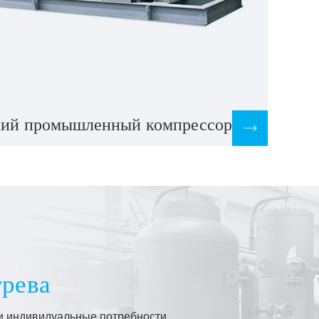
кий промышленный компрессор
грева
ши индивидуальные потребности