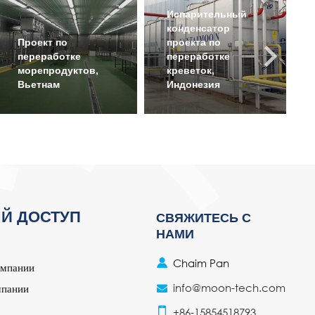
Испарительный
конденсатор
Проект по
проекта по
переработке
переработке
морепродуктов,
креветок,
Вьетнам
Индонезия
Й ДОСТУП
СВЯЖИТЕСЬ С
НАМИ
Chaim Pan
омпании
info@moon-tech.com
мпании
+86-15854518793