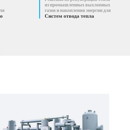
из промышленных выхлопных
ля
газов и накопления энергии для
о
Систем отвода тепла