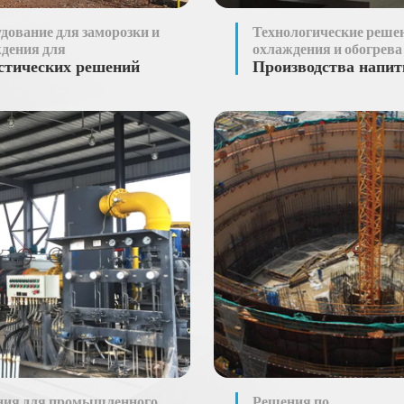
дование для заморозки и
Технологические реше
дения для
охлаждения и обогрева
стических решений
Производства напит
ния для промышленного
Решения по