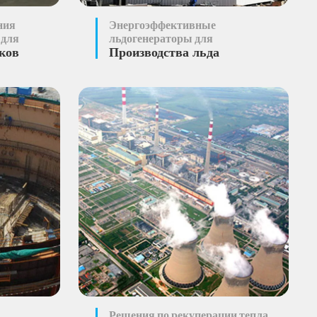
ния
Энергоэффективные
 для
льдогенераторы для
ков
Производства льда
Решения по рекуперации тепла