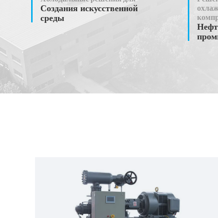
Создания искусственной
охлаж
среды
компр
Нефт
пром