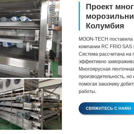
Проект мног
морозильник
Колумбия
MOON-TECH поставила м
компании RC FRIO SAS 
Система рассчитана на п
эффективно заморажива
Многоярусная ленточная
производительность, но
помогая заказчику доби
работы.
СВЯЖИТЕСЬ С НАМИ