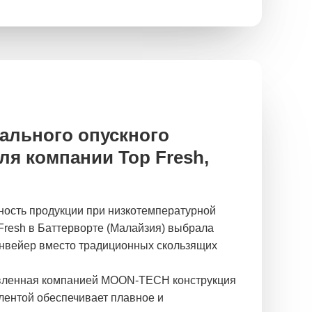
ального опускного
ля компании Top Fresh,
ность продукции при низкотемпературной
 Fresh в Баттерворте (Малайзия) выбрала
онвейер вместо традиционных скользящих
овленная компанией MOON-TECH конструкция
 лентой обеспечивает плавное и