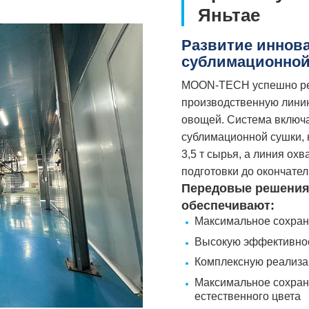
Яньтае
Развитие иннова
сублимационной
MOON-TECH успешно реа
производственную лини
овощей. Система включа
сублимационной сушки, 
3,5 т сырья, а линия ох
подготовки до окончател
Передовые решения
обеспечивают:
Максимальное сохране
Высокую эффективнос
Комплексную реализа
Максимальное сохран
естественного цвета