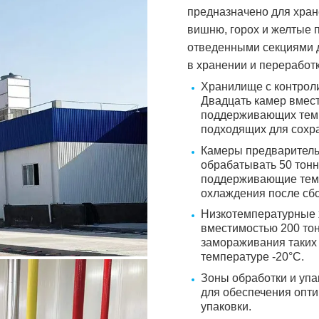
предназначено для хран
вишню, горох и желтые 
отведенными секциями 
в хранении и переработк
Хранилище с контро
Двадцать камер вмест
поддерживающих темпе
подходящих для сохра
Камеры предваритель
обрабатывать 50 тонн
поддерживающие темп
охлаждения после сб
Низкотемпературные 
вместимостью 200 то
замораживания таких 
температуре -20°C.
Зоны обработки и упа
для обеспечения опти
упаковки.