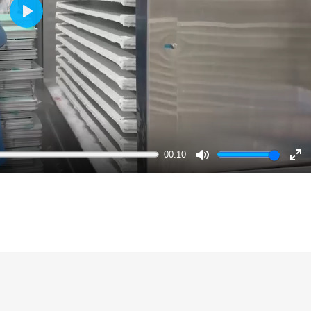
Play
00:10
Mute
En
ful